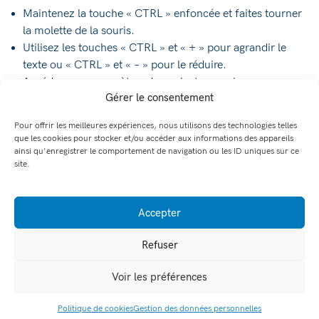
Maintenez la touche « CTRL » enfoncée et faites tourner
la molette de la souris.
Utilisez les touches « CTRL » et « + » pour agrandir le
texte ou « CTRL » et « – » pour le réduire.
Accédez aux paramètres du navigateur, puis zoomez ou
Gérer le consentement
dézoomez.
Pour offrir les meilleures expériences, nous utilisons des technologies telles
que les cookies pour stocker et/ou accéder aux informations des appareils
ainsi qu'enregistrer le comportement de navigation ou les ID uniques sur ce
Structure des pages
site.
Notre site utilise des balises Hn (H1, H2, H3, H4, etc.) pour
hiérarchiser le contenu et garantir l’accessibilité aux
Accepter
personnes malvoyantes. Elles sont importantes puisqu’elles
peuvent être transmises de manière vocale ou en braille.
Refuser
Voir les préférences
Lecture des images
Politique de cookies
Gestion des données personnelles
DEMANDE DE DEVIS
ACCÈS RAPIDE