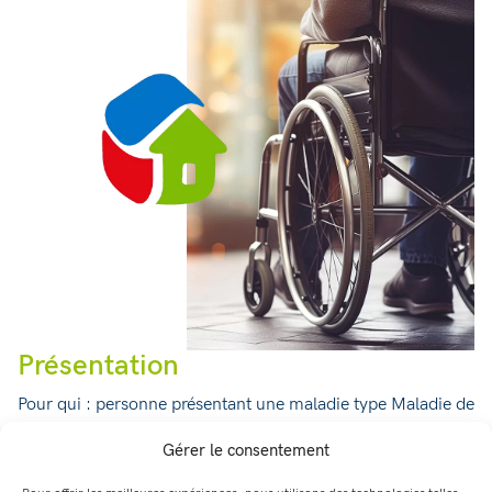
Présentation
Pour qui : personne présentant une maladie type Maladie de
Parkinson ou apparentée, une sclérose en plaque ou
Gérer le consentement
apparentée, une sclérose latérale amyotrophique (SLA ou
maladie de Charcot), quel que soit son âge.