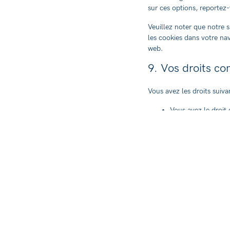
sur ces options, reportez-
Veuillez noter que notre 
les cookies dans votre nav
web.
9. Vos droits c
Vous avez les droits suiv
Vous avez le droit
temps elles seront
Droit d’accès : vo
Droit de rectificat
données personnel
Si vous nous donne
consentement et de
Droit de transfére
traitement et de le
Droit d’oppositio
certaines raisons ne