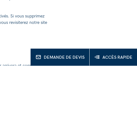
tivés. Si vous supprimez
ous revisiterez notre site
DEMANDE DE DEVIS
ACCÈS RAPIDE
r arrivera et combien de
ns.
rimer ou bloquer vos
roit de révoquer ce
onnelles au responsable du
pérerons, à moins que