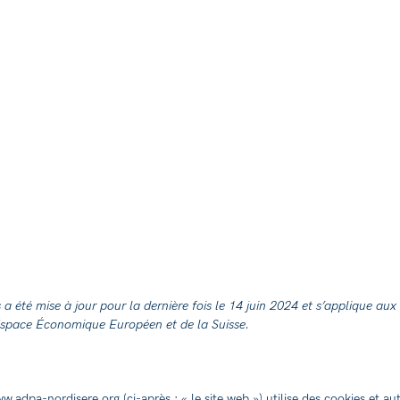
 a été mise à jour pour la dernière fois le 14 juin 2024 et s’applique aux
space Économique Européen et de la Suisse.
ww.adpa-nordisere.org
(ci-après : « le site web ») utilise des cookies et au