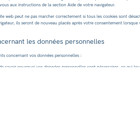
vous aux instructions de la section Aide de votre navigateur.
site web peut ne pas marcher correctement si tous les cookies sont désac
igateur, ils seront de nouveau placés après votre consentement lorsque v
oncernant les données personnelles
ants concernant vos données personnelles :
 de savoir pourquoi vos données personnelles sont nécessaires, ce qui leu
 conservées.
us avez le droit d’accéder à vos données personnelles que nous connaisso
ion : vous avez le droit à tout moment de compléter, corriger, faire supp
les.
z votre consentement pour le traitement de vos données, vous avez le d
 faire supprimer vos données personnelles.
r vos données : vous avez le droit de demander toutes vos données pers
s transférer dans leur intégralité à un autre responsable du traitement.
n : vous pouvez vous opposer au traitement de vos données. Nous obtem
 justifient ce traitement.