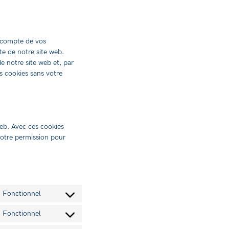
n compte de vos
te de notre site web.
de notre site web et, par
s cookies sans votre
web. Avec ces cookies
votre permission pour
Fonctionnel
Consent
to
Fonctionnel
Consent
service