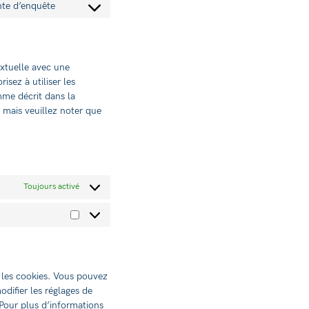
to
wordpress
ente d’enquête
Consent
service
to
complianz
service
divers
extuelle avec une
isez à utiliser les
mme décrit dans la
, mais veuillez noter que
Toujours activé
Statistiques
 les cookies. Vous pouvez
difier les réglages de
 Pour plus d’informations