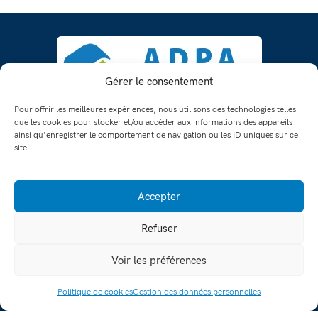
Gérer le consentement
Pour offrir les meilleures expériences, nous utilisons des technologies telles
que les cookies pour stocker et/ou accéder aux informations des appareils
ainsi qu'enregistrer le comportement de navigation ou les ID uniques sur ce
17 av Henri Barbusse,
site.
38300 Bourgoin-Jallieu
France
Accepter
accueil@adpa-nordisere.org
04 74 93 85 85
Refuser
Voir les préférences
Aide à domicile
Politique de cookies
Gestion des données personnelles
DEMANDE DE DEVIS
ACCÈS RAPIDE
Soins à domicile