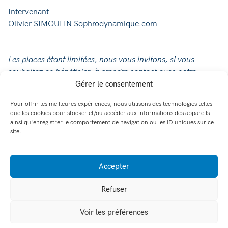
Intervenant
Olivier SIMOULIN Sophrodynamique.com
Les places étant limitées, nous vous invitons, si vous
souhaitez en bénéficier, à prendre contact avec notre
accueil pour réserver au 04 74 93 85 85 ou par courriel à
Gérer le consentement
accueil@adpa-nordisere.org
Pour offrir les meilleures expériences, nous utilisons des technologies telles
que les cookies pour stocker et/ou accéder aux informations des appareils
ainsi qu'enregistrer le comportement de navigation ou les ID uniques sur ce
site.
Accepter
Refuser
Voir les préférences